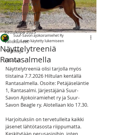
Koetulokset KEAJ
Näyttelytulokset
Koetulokset AJOK
Kettukilpa 2025
Suur-Savon ajokoiramiehet Ry
1.7.
1 min käytetty lukemiseen
Valioituneet
Näyttelytreeniä
Palkittuja
Rantasalmella
Edustus
Näyttelytreeniä olisi tarjolla myös 
tiistaina 7.7.2026 Hiltulan kentällä 
Rantasalmella. Osoite: Petäjäseläntie 
1, Rantasalmi. Järjestäjänä Suur-
Savon Ajokoiramiehet ry ja Suur-
Savon Beagle ry. Alotellaan klo 17.30. 
Harjoituksiin on tervetulleita kaikki 
jäsenet lähtötasosta riippumatta. 
Keskitytään perusasioihin, joten 