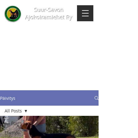
Suur-Savon
Ajokoiramiehet Ry
Päivitys
All Posts
All Posts
Etusivu