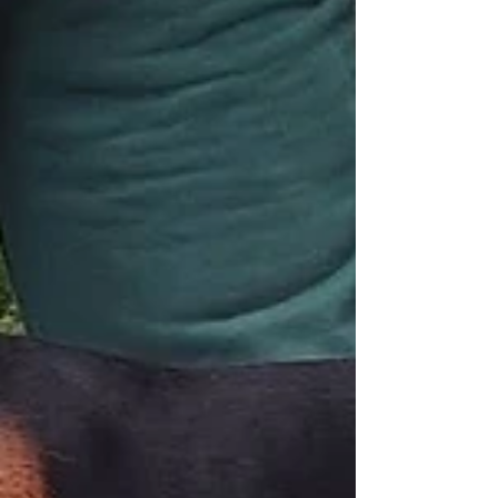
erkka.sistonen@gmail.com tai puhelimitse 040
533 1992. Jos ei meinaa