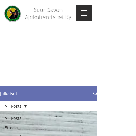
Suur-Savon
Ajokoiramiehet Ry
Julkaisut
All Posts
All Posts
Etusivu