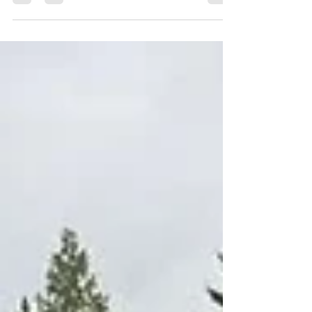
Mikkeli KR 25.7.26
Mikkeli KR 25.7 Tuomari Sari Holopainen
Rauhasalmen Zack ERI1, SA, PU2, SERT, MVA
Rauhasalmen Xzorro ERI1, SA, PU1, ROP, RYP4
Om. Petri&Lilli Turunen