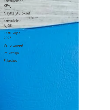
Koetulokset
KEAJ
Näyttelytulokset
Koetulokset
AJOK
Kettukilpa
2025
Valioituneet
Palkittuja
Edustus