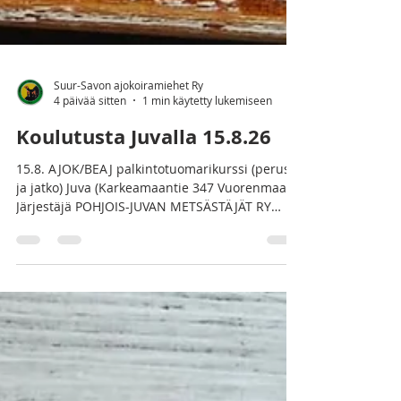
Suur-Savon ajokoiramiehet Ry
4 päivää sitten
1 min käytetty lukemiseen
Koulutusta Juvalla 15.8.26
15.8. AJOK/BEAJ palkintotuomarikurssi (perus
ja jatko) Juva (Karkeamaantie 347 Vuorenmaa J
Järjestäjä POHJOIS-JUVAN METSÄSTÄJÄT RY
Ilmoittautuminen 16.7.-12.8.2026 Yhteystiedot
Nykänen Matti puh. 050-3313101
matti.nykanen@mnyhtiot.fi Kurssin johtaja
Itkonen Esko Matti Nykänen ilmoittaa
alkamisajankohdan ilmoittautuneille. (9.00-
10.00)