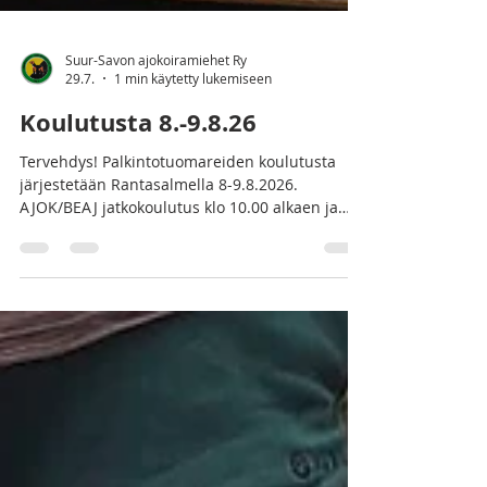
Suur-Savon ajokoiramiehet Ry
29.7.
1 min käytetty lukemiseen
Koulutusta 8.-9.8.26
Tervehdys! Palkintotuomareiden koulutusta
järjestetään Rantasalmella 8-9.8.2026.
AJOK/BEAJ jatkokoulutus klo 10.00 alkaen ja
KEAJ perus- ja jatkokoulutus klo 12.00 alkaen.
Kouluttaja muutoksista johtuen AJOK
peruskurssi pidetään ennakkotiedoista
poiketen sunnuntaina 9.8. klo 9.00 alkaen.
Paikkana Rantasalmen kunnantalon
valtuustosali, käynti Nesteen puoleisesta
ovesta. Ilmoittautumiset minulle sähköpostilla