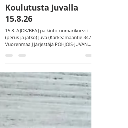
Suur-Savon ajokoiramiehet Ry
2 päivää sitten
1 min käytetty lukemiseen
Koulutusta Juvalla
15.8.26
15.8. AJOK/BEAJ palkintotuomarikurssi
(perus ja jatko) Juva (Karkeamaantie 347
Vuorenmaa J Järjestäjä POHJOIS-JUVAN
METSÄSTÄJÄT RY Ilmoittautuminen
16.7.-12.8.2026 Yhteystiedot Nykänen
Matti puh. 050-3313101
matti.nykanen@mnyhtiot.fi Kurssin
johtaja Itkonen Esko Matti Nykänen
ilmoittaa alkamisajankohdan
ilmoittautuneille. (9.00-10.00)