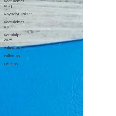
Koetulokset
KEAJ
Näyttelytulokset
Koetulokset
AJOK
Kettukilpa
2025
Valioituneet
Palkittuja
Edustus