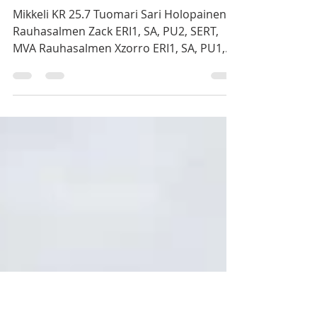
Suur-Savon ajokoiramiehet Ry
25.7.
1 min käytetty lukemiseen
Mikkeli KR 25.7.26
Mikkeli KR 25.7 Tuomari Sari Holopainen
Rauhasalmen Zack ERI1, SA, PU2, SERT,
MVA Rauhasalmen Xzorro ERI1, SA, PU1,
ROP, RYP4 Om. Petri&Lilli Turunen