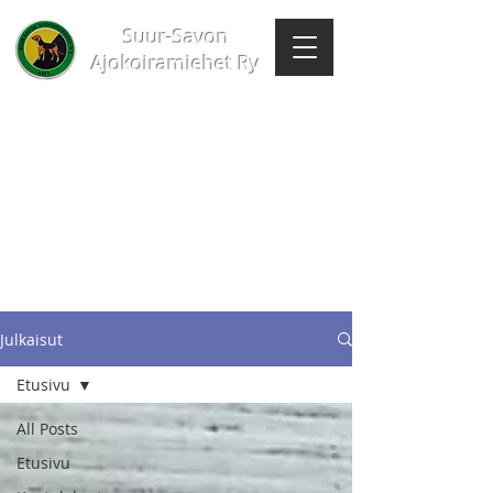
Suur-Savon
Ajokoiramiehet Ry
Julkaisut
Etusivu
All Posts
Etusivu