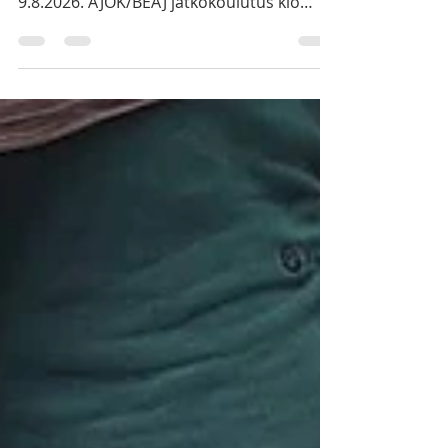
Koulutusta 8.-9.8.26
Tervehdys! Palkintotuomareiden
koulutusta järjestetään Rantasalmella 8-
9.8.2026. AJOK/BEAJ jatkokoulutus klo
10.00 alkaen ja KEAJ perus- ja
jatkokoulutus klo 12.00 alkaen. Kouluttaja
muutoksista johtuen AJOK peruskurssi
pidetään ennakkotiedoista poiketen
sunnuntaina 9.8. klo 9.00 alkaen. Paikkana
Rantasalmen kunnantalon valtuustosali,
käynti Nesteen puoleisesta ovesta.
Ilmoittautumiset minulle sähköpostilla
erkka.sistonen@gmail.com tai puhelimitse
040 533 1992. Jos ei meinaa