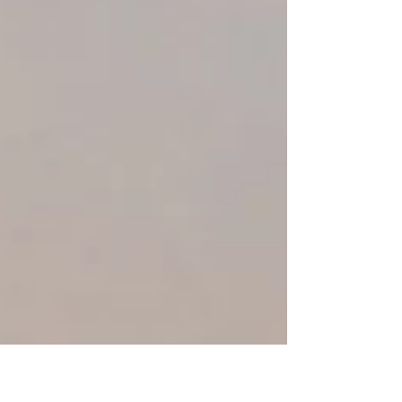
DY4NTUzMTcyOAABHnTG6Kitd_gsIL0V_Du
4bpBOllIi9gg1atzLAEem29SFfxXZ4n7NpCyS
23Wh_aem_LpHonOQjLwNhUQVo884O1w