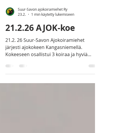
Suur-Savon ajokoiramiehet Ry
23.2.
1 min käytetty lukemiseen
21.2.26 AJOK-koe
21.2. 26 Suur-Savon Ajokoiramiehet
järjesti ajokokeen Kangasniemellä.
Kokeeseen osallistui 3 koiraa ja hyviä
tuloksia tuli. 2 AJOK1 ja yksi AJOK2.
Ylituomarina Esko Itkonen ja sihteerinä
Tatu Partti. Tulokset:
https://koiratietokanta.fi/ajokoetulokset/K
angasniemi_20260221.htm?
fbclid=IwdGRjcAQJNMFjbGNrBAk0vWV4dG
4DYWVtAjExAHNydGMGYXBwX2lkDDM1M