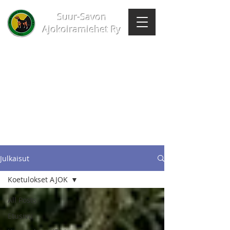
Suur-Savon
Ajokoiramiehet Ry
Julkaisut
Koetulokset AJOK
All Posts
Etusivu