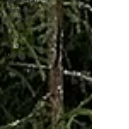
Koetulokset KEAJ
Näyttelytulokset
Koetulokset AJOK
Kettukilpa 2025
Valioituneet
Palkittuja
Edustus