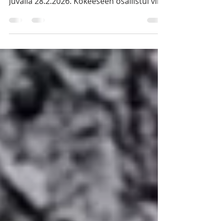
Riistamiehet ry järjestivät AJOK-kokeen
Juvalla 28.2.2026. Kokeeseen osallistui viisi
suomenajokoiraa. Keli oli koirille ilmeisen
raskas, lumessa oli pieni kerros kantavaa,
jonka jälkeen hanki upotti koiran pohjia
myöten! Ihmisillehän ilma oli mitä
loistavin, kevättä alkaa olemaan jo
näkyvissä. Tuloksia kokeessa tuli 2xAJOK2
sekä 1xAJOK1. Kokeen voitti
ensimmäiseen kokeeseensa startannut
FI39333/20 Arialin Luna, 76,08p, om. Toni
Liukkon