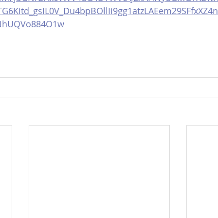
6Kitd_gsIL0V_Du4bpBOllIi9gg1atzLAEem29SFfxXZ
NhUQVo884O1w