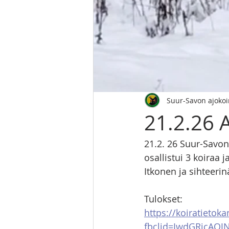
Suur-Savon ajoko
21.2.26 
21.2. 26 Suur-Savon
osallistui 3 koiraa 
Itkonen ja sihteerinä
Tulokset:
https://koiratietok
fbclid=IwdGRjcA