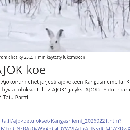
iramiehet Ry
23.2.
1 min käytetty lukemiseen
AJOK-koe
 Ajokoiramiehet järjesti ajokokeen Kangasniemellä. 
ja hyviä tuloksia tuli. 2 AJOK1 ja yksi AJOK2. Ylituomar
 Tatu Partti. 
anta.fi/ajokoetulokset/Kangasniemi_20260221.htm?
QJNMFjbGNrBAk0vWV4dG4DYWVtAjExAHNydGMGYXBw