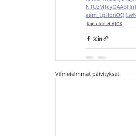
NTUzMTcyOAABHnTG
aem_LpHonOQjLw
Koetulokset AJOK
Viimeisimmät päivitykset