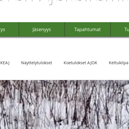
tys
Jäsenyys
Tapahtumat
Tu
 KEAJ
Näyttelytulokset
Koetulokset AJOK
Kettukilpa