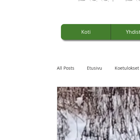
Koti
Yhdis
All Posts
Etusivu
Koetulokset
Palkittuja
Edustus