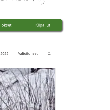
lokset
Kilpailut
 2025
Valioituneet