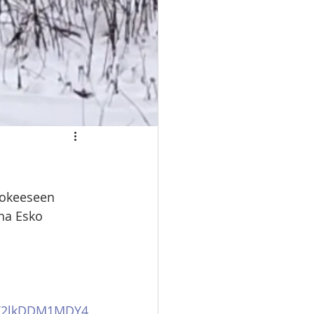
Kokeeseen 
ina Esko 
X2lkDDM1MDY4