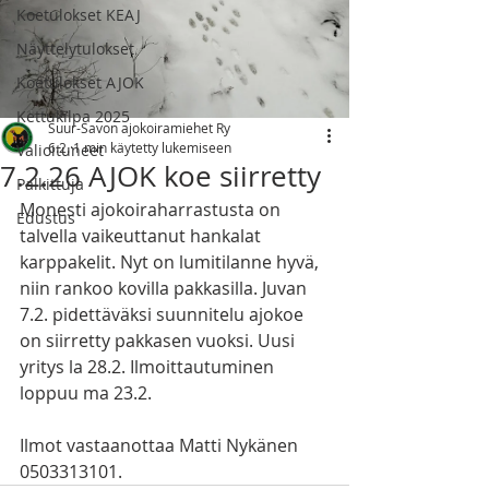
Koetulokset KEAJ
Näyttelytulokset
Koetulokset AJOK
Kettukilpa 2025
Suur-Savon ajokoiramiehet Ry
6.2.
1 min käytetty lukemiseen
Valioituneet
7.2.26 AJOK koe siirretty
Palkittuja
Monesti ajokoiraharrastusta on 
Edustus
talvella vaikeuttanut hankalat 
karppakelit. Nyt on lumitilanne hyvä, 
niin rankoo kovilla pakkasilla. Juvan 
7.2. pidettäväksi suunnitelu ajokoe 
on siirretty pakkasen vuoksi. Uusi 
yritys la 28.2. Ilmoittautuminen 
loppuu ma 23.2.
Ilmot vastaanottaa Matti Nykänen 
0503313101.