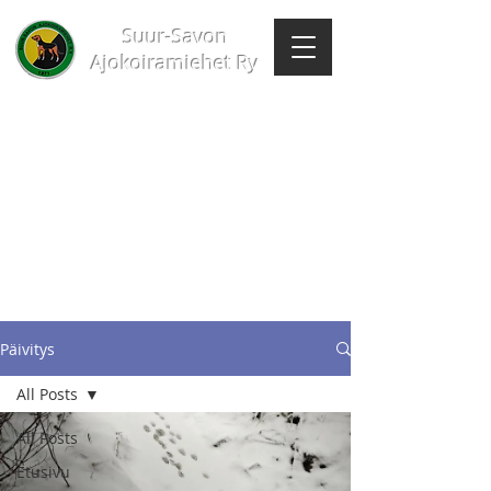
Suur-Savon
Ajokoiramiehet Ry
Päivitys
All Posts
All Posts
Etusivu