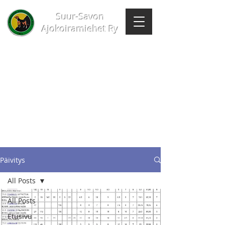
Suur-Savon
Ajokoiramiehet Ry
Päivitys
All Posts
All Posts
Etusivu