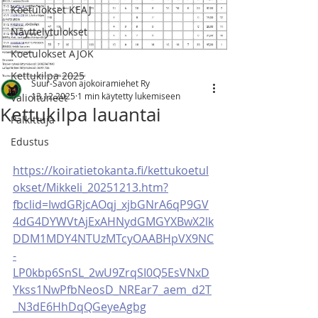
Koetulokset KEAJ
Näyttelytulokset
Koetulokset AJOK
Kettukilpa 2025
Suur-Savon ajokoiramiehet Ry
13.12.2025
1 min käytetty lukemiseen
Valioituneet
Kettukilpa lauantai
Palkittuja
Edustus
https://koiratietokanta.fi/kettukoetul
okset/Mikkeli_20251213.htm?
fbclid=IwdGRjcAOqj_xjbGNrA6qP9GV
4dG4DYWVtAjExAHNydGMGYXBwX2lk
DDM1MDY4NTUzMTcyOAABHpVX9NC
-
LP0kbp6SnSL_2wU9ZrqSI0Q5EsVNxD
Ykss1NwPfbNeosD_NREar7_aem_d2T
_N3dE6HhDqQGeyeAgbg