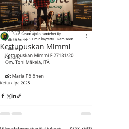
Koetulokset KEAJ
Näyttelytulokset
Koetulokset AJOK
Kettukilpa 2025
Suur-Savon ajokoiramiehet Ry
12.12.2025
1 min käytetty lukemiseen
Valioituneet
Kettupuskan Mimmi
Palkittuja
Kettupuskan Mimmi FI27181/20
Edustus
Om. Toni Mäkelä, ITÄ
📸: Maria Pölönen
Kettukilpa 2025
Katso kaikki