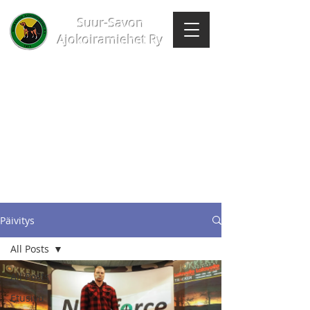
Suur-Savon
Ajokoiramiehet Ry
Päivitys
All Posts
All Posts
Etusivu