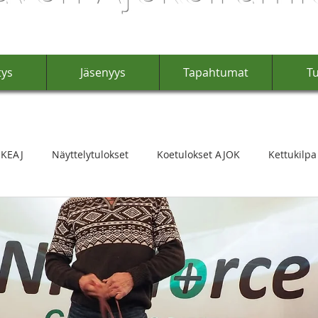
tys
Jäsenyys
Tapahtumat
Tu
 KEAJ
Näyttelytulokset
Koetulokset AJOK
Kettukilpa