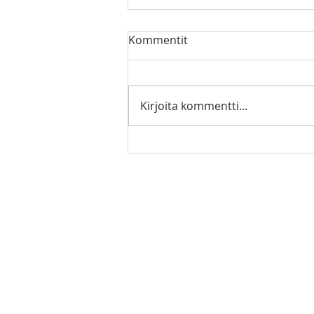
KettuKilpa lopputulokset
Kommentit
Lopputulokset: 1. Kettupuskan
Mimmi 91,74+94,00=185,74p.
Om. Toni Mäkelä, Mäntyharju 2.
Kirjoita kommentti...
Pelimannin Basso
89,50+83,00=172,50p. Om. Juha
ja Aapo Jussila, Vantaa 3.
Vihreäntalon Elsa
92,00+77,98=169,98p.
Suur-Savon Ajokoiramiehet
Sihteeri, rahastonhoitaja, jäse
sihteeri@suur-savonajokoirami
Kotisivuille lähetettävä materia
suursavon.ajokoiramiehet@g