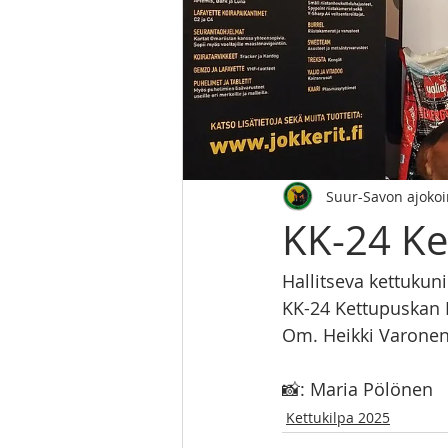
Suur-Savon ajoko
KK-24 Ke
Hallitseva kettukun
KK-24 Kettupuskan 
Om. Heikki Varonen
📸: Maria Pölönen
Kettukilpa 2025