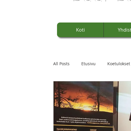
Koti
Yhdis
All Posts
Etusivu
Koetulokset
Palkittuja
Edustus