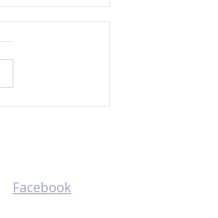
etti
Löydät meidät
myös somesta!
Facebook