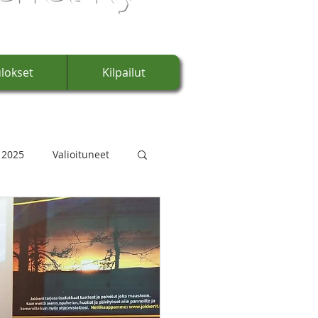
lokset
Kilpailut
 2025
Valioituneet