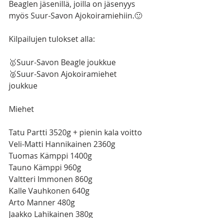
Beaglen jäsenillä, joilla on jäsenyys 
myös Suur-Savon Ajokoiramiehiin.🙂 
Kilpailujen tulokset alla: 
🥇Suur-Savon Beagle joukkue
🥈Suur-Savon Ajokoiramiehet 
joukkue
Miehet
Tatu Partti 3520g + pienin kala voitto
Veli-Matti Hannikainen 2360g
Tuomas Kämppi 1400g
Tauno Kämppi 960g
Valtteri Immonen 860g
Kalle Vauhkonen 640g
Arto Manner 480g
Jaakko Lahikainen 380g