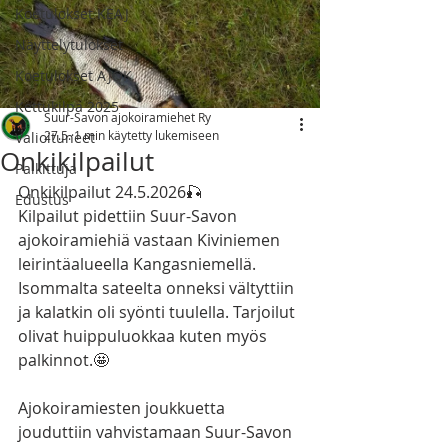
Koetulokset KEAJ
Näyttelytulokset
Koetulokset AJOK
Kettukilpa 2025
Suur-Savon ajokoiramiehet Ry
27.5.
1 min käytetty lukemiseen
Valioituneet
Onkikilpailut
Palkittuja
Onkikilpailut 24.5.2026🎣
Edustus
Kilpailut pidettiin Suur-Savon 
ajokoiramiehiä vastaan Kiviniemen 
leirintäalueella Kangasniemellä. 
Isommalta sateelta onneksi vältyttiin 
ja kalatkin oli syönti tuulella. Tarjoilut 
olivat huippuluokkaa kuten myös 
palkinnot.🤩 
Ajokoiramiesten joukkuetta 
jouduttiin vahvistamaan Suur-Savon 