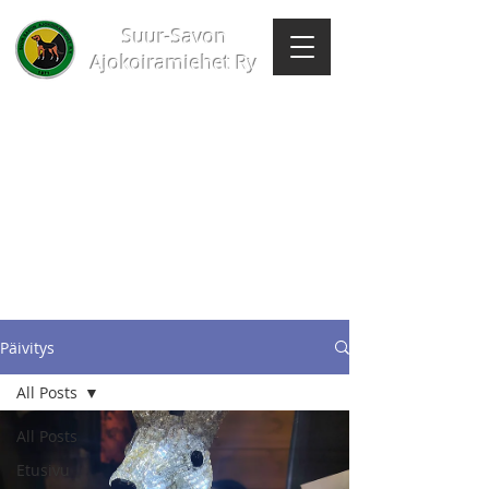
Suur-Savon
Ajokoiramiehet Ry
Päivitys
All Posts
All Posts
Etusivu