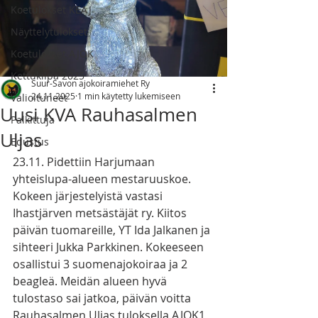
Koetulokset KEAJ
Näyttelytulokset
Koetulokset AJOK
Kettukilpa 2025
Suur-Savon ajokoiramiehet Ry
24.11.2025
1 min käytetty lukemiseen
Valioituneet
Uusi KVA Rauhasalmen
Palkittuja
Uljas
Edustus
23.11. Pidettiin Harjumaan 
yhteislupa-alueen mestaruuskoe. 
Kokeen järjestelyistä vastasi 
Ihastjärven metsästäjät ry. Kiitos 
päivän tuomareille, YT Ida Jalkanen ja 
sihteeri Jukka Parkkinen. Kokeeseen 
osallistui 3 suomenajokoiraa ja 2 
beagleä. Meidän alueen hyvä 
tulostaso sai jatkoa, päivän voitta 
Rauhasalmen Uljas tuloksella AJOK1 