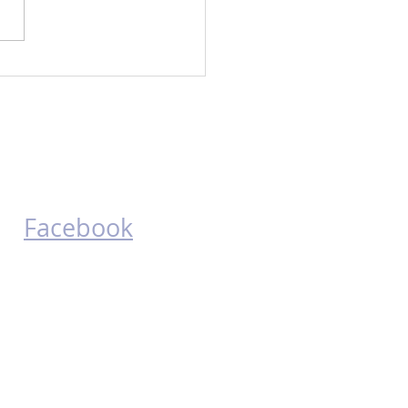
.29 AJOK-koe
Löydät meidät
myös somesta!
Facebook