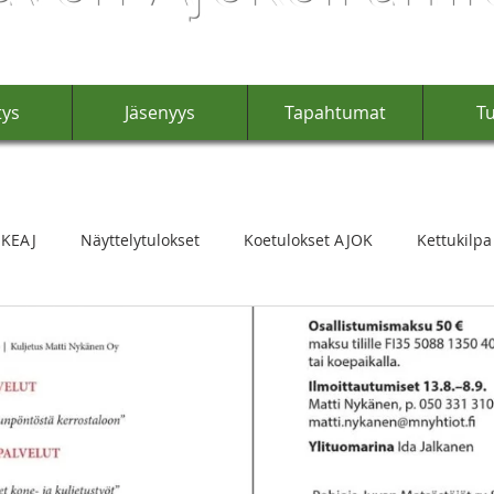
tys
Jäsenyys
Tapahtumat
Tu
 KEAJ
Näyttelytulokset
Koetulokset AJOK
Kettukilpa