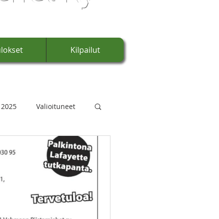
lokset
Kilpailut
 2025
Valioituneet