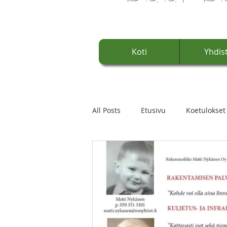
Koti
Yhdis
All Posts
Etusivu
Koetulokset
Palkittuja
Edustus